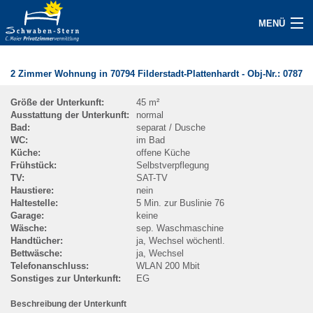
MENÜ
JETZT GASTGEBER WERDEN
2 Zimmer Wohnung in 70794 Filderstadt-Plattenhardt
- Obj-Nr.:
0787
UNTERKÜNFTE
Größe der Unterkunft:
45 m²
Ausstattung der Unterkunft:
normal
ANFRAGE
Bad:
separat / Dusche
WC:
im Bad
GAST/SERVICE
Küche:
offene Küche
Frühstück:
Selbstverpflegung
TV:
SAT-TV
ÜBER UNS
Haustiere:
nein
Haltestelle:
5 Min. zur Buslinie 76
Garage:
keine
KONTAKT
Wäsche:
sep. Waschmaschine
Handtücher:
ja, Wechsel wöchentl.
IMPRESSUM
Bettwäsche:
ja, Wechsel
Telefonanschluss:
WLAN 200 Mbit
Sonstiges zur Unterkunft:
EG
AKTUELLES / PRESSE
Beschreibung der Unterkunft
FAQ