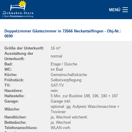
MENÜ
JETZT GASTGEBER WERDEN
Doppelzimmer Gästezimmer in 72666 Neckartailfingen
- Obj-Nr.:
0690
UNTERKÜNFTE
Größe der Unterkunft:
16 m²
ANFRAGE
Ausstattung der
normal
Unterkunft:
GAST/SERVICE
Bad:
Etage / Dusche
WC:
im Bad
Küche:
Gemeinschaftsküche
ÜBER UNS
Frühstück:
Selbstverpflegung
TV:
SAT-TV
Haustiere:
nein
KONTAKT
Haltestelle:
5 Min. zur Buslinie 188, 196, 190 + 197
Garage:
Garage inkl.
IMPRESSUM
optional: gg. Aufpreis Waschmaschine +
Wäsche:
Trockner
Handtücher:
ja, Wechsel wöchentl.
AKTUELLES / PRESSE
Bettwäsche:
ja, Wechsel
Telefonanschluss:
WLAN vorh.
FAQ