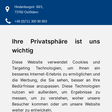
Hindenburgstr. 60/1,
73760 Ostfildern
+49 (0)711 300 90 803
info@schwaben-stern.de
Ihre Privatsphäre ist uns
wichtig
Diese Website verwendet Cookies und
Kontakt
Impressum
Targeting Technologien, um Ihnen ein
Aktuelles / Presse
besseres Internet-Erlebnis zu ermöglichen und
FAQ
die Werbung, die Sie sehen, besser an Ihre
Suche
Bedürfnisse anzupassen. Diese Technologien
Datenschutz
nutzen wir außerdem, um Ergebnisse zu
messen, um zu verstehen, woher unsere
Cookie-Einstellungen
Besucher kommen oder um unsere Website
weiter zu entwickeln.