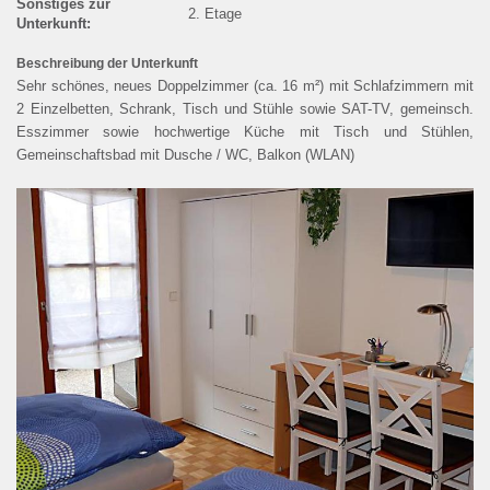
Sonstiges zur
2. Etage
Unterkunft:
SUCHE
Beschreibung der Unterkunft
Sehr schönes, neues Doppelzimmer (ca. 16 m²) mit Schlafzimmern mit
DATENSCHUTZ
2 Einzelbetten, Schrank, Tisch und Stühle sowie SAT-TV, gemeinsch.
Esszimmer sowie hochwertige Küche mit Tisch und Stühlen,
Gemeinschaftsbad mit Dusche / WC, Balkon (WLAN)
COOKIE-EINSTELLUNGEN
ENGLISH
ous